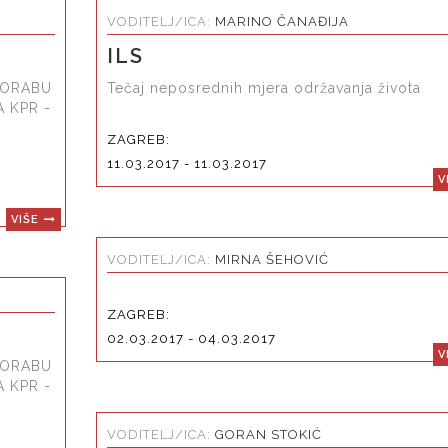
VODITELJ/ICA:
MARINO ČANAĐIJA
ILS
PORABU
Tečaj neposrednih mjera održavanja života
 KPR -
ZAGREB:
11.03.2017 - 11.03.2017
V
VIŠE
VODITELJ/ICA:
MIRNA ŠEHOVIĆ
ZAGREB:
02.03.2017 - 04.03.2017
V
PORABU
 KPR -
VODITELJ/ICA:
GORAN STOKIĆ