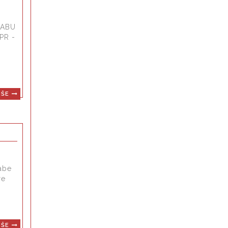
RABU
PR -
IŠE
rabe
re
IŠE