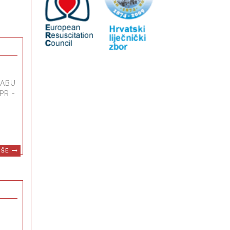
RABU
PR -
IŠE