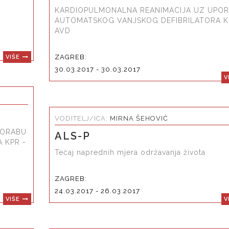
KARDIOPULMONALNA REANIMACIJA UZ UPO
AUTOMATSKOG VANJSKOG DEFIBRILATORA K
AVD
ZAGREB:
VIŠE
30.03.2017 - 30.03.2017
V
VODITELJ/ICA:
MIRNA ŠEHOVIĆ
PORABU
ALS-P
 KPR -
Tečaj naprednih mjera održavanja života
ZAGREB:
24.03.2017 - 26.03.2017
VIŠE
V