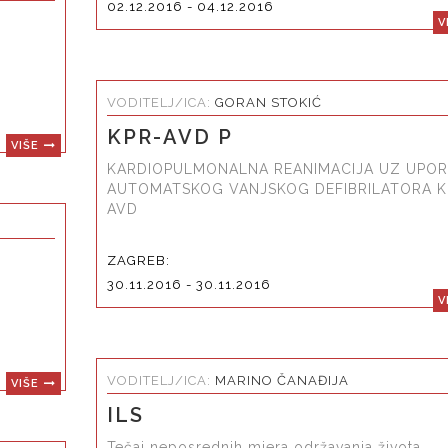
02.12.2016 - 04.12.2016
V
VODITELJ/ICA:
GORAN STOKIĆ
KPR-AVD P
VIŠE
KARDIOPULMONALNA REANIMACIJA UZ UPO
AUTOMATSKOG VANJSKOG DEFIBRILATORA K
AVD
ZAGREB:
30.11.2016 - 30.11.2016
V
VODITELJ/ICA:
MARINO ČANAĐIJA
VIŠE
ILS
Tečaj neposrednih mjera održavanja života