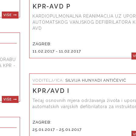
KPR-AVD P
VIŠE
KARDIOPULMONALNA REANIMACIJA UZ UPO
AUTOMATSKOG VANJSKOG DEFIBRILATORA K
AVD
ZAGREB:
11.02.2017 - 11.02.2017
V
PORABU
 KPR -
VODITELJ/ICA:
SILVIJA HUNYADI ANTIČEVIĆ
KPR/AVD I
VIŠE
Tečaj osnovnih mjera održavanja života i upo
automatskih vanjskih defibrilatora za instrukto
ZAGREB:
25.01.2017 - 25.01.2017
V