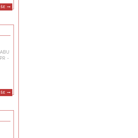
IŠE
RABU
PR -
IŠE