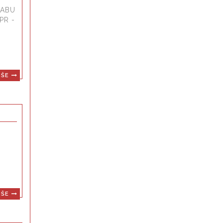
RABU
PR -
IŠE
IŠE