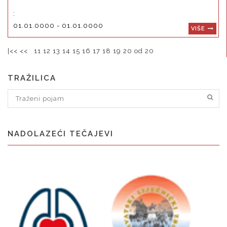
:
01.01.0000 - 01.01.0000
VIŠE
|<<
<<
11
12
13
14
15
16
17
18
19
20 od 20
TRAŽILICA
NADOLAZEĆI TEČAJEVI