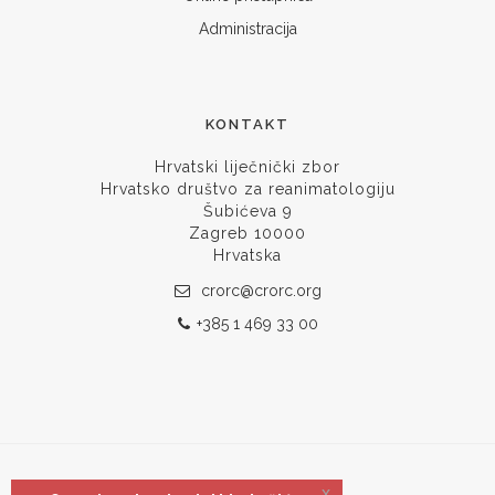
Administracija
KONTAKT
Hrvatski liječnički zbor
Hrvatsko društvo za reanimatologiju
Šubićeva 9
Zagreb 10000
Hrvatska
crorc@crorc.org
+385 1 469 33 00
x