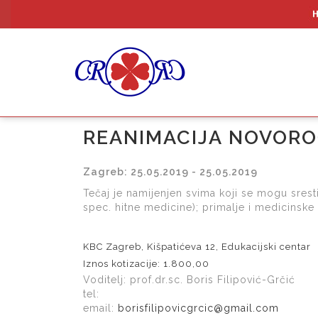
REANIMACIJA NOVORO
Zagreb: 25.05.2019 - 25.05.2019
Tečaj je namijenjen svima koji se mogu sresti 
spec. hitne medicine); primalje i medicinske 
KBC Zagreb, Kišpatićeva 12, Edukacijski centar
Iznos kotizacije: 1.800,00
Voditelj: prof.dr.sc. Boris Filipović-Grčić
tel:
email:
borisfilipovicgrcic@gmail.com