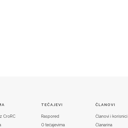
MA
TEČAJEVI
ČLANOVI
 iz CroRC
Raspored
Članovi i korisnici
a
O tečajevima
Članarina