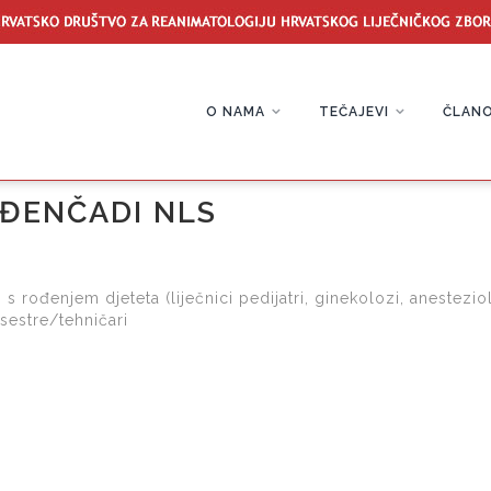
O NAMA
TEČAJEVI
ČLANO
ĐENČADI NLS
s rođenjem djeteta (liječnici pedijatri, ginekolozi, anestezio
sestre/tehničari