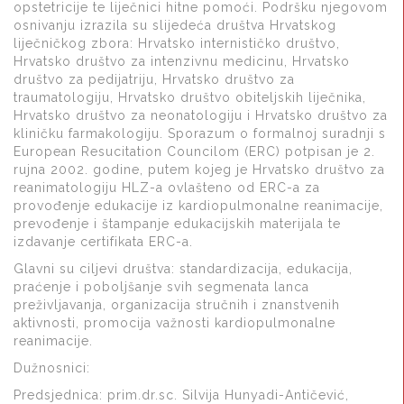
opstetricije te liječnici hitne pomoći. Podršku njegovom
osnivanju izrazila su slijedeća društva Hrvatskog
liječničkog zbora: Hrvatsko internističko društvo,
Hrvatsko društvo za intenzivnu medicinu, Hrvatsko
društvo za pedijatriju, Hrvatsko društvo za
traumatologiju, Hrvatsko društvo obiteljskih liječnika,
Hrvatsko društvo za neonatologiju i Hrvatsko društvo za
kliničku farmakologiju. Sporazum o formalnoj suradnji s
European Resucitation Councilom (ERC) potpisan je 2.
rujna 2002. godine, putem kojeg je Hrvatsko društvo za
reanimatologiju HLZ-a ovlašteno od ERC-a za
provođenje edukacije iz kardiopulmonalne reanimacije,
prevođenje i štampanje edukacijskih materijala te
izdavanje certifikata ERC-a.
Glavni su ciljevi društva: standardizacija, edukacija,
praćenje i poboljšanje svih segmenata lanca
preživljavanja, organizacija stručnih i znanstvenih
aktivnosti, promocija važnosti kardiopulmonalne
reanimacije.
Dužnosnici:
Predsjednica: prim.dr.sc. Silvija Hunyadi-Antičević,