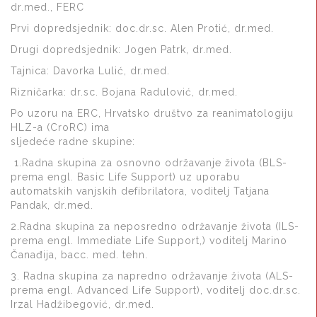
dr.med., FERC
Prvi dopredsjednik: doc.dr.sc. Alen Protić, dr.med.
Drugi dopredsjednik: Jogen Patrk, dr.med.
Tajnica: Davorka Lulić, dr.med.
Rizničarka: dr.sc. Bojana Radulović, dr.med.
Po uzoru na ERC, Hrvatsko društvo za reanimatologiju
HLZ-a (CroRC) ima
sljedeće radne skupine:
1.Radna skupina za osnovno održavanje života (BLS-
prema engl. Basic Life Support) uz uporabu
automatskih vanjskih defibrilatora, voditelj Tatjana
Pandak, dr.med.
2.Radna skupina za neposredno održavanje života (ILS-
prema engl. Immediate Life Support,) voditelj Marino
Čanađija, bacc. med. tehn.
3. Radna skupina za napredno održavanje života (ALS-
prema engl. Advanced Life Support), voditelj doc.dr.sc.
Irzal Hadžibegović, dr.med.