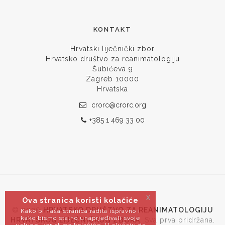
KONTAKT
Hrvatski liječnički zbor
Hrvatsko društvo za reanimatologiju
Šubićeva 9
Zagreb 10000
Hrvatska
crorc@crorc.org
+385 1 469 33 00
x
Ova stranica koristi kolačiće
© 2026
HRVATSKO DRUŠTVO ZA REANIMATOLOGIJU
Kako bi naša stranica radila ispravno i
kako bismo stalno unaprjeđivali svoje
HRVATSKOG LIJEČNIČKOG ZBORA
. Sva prva pridržana.