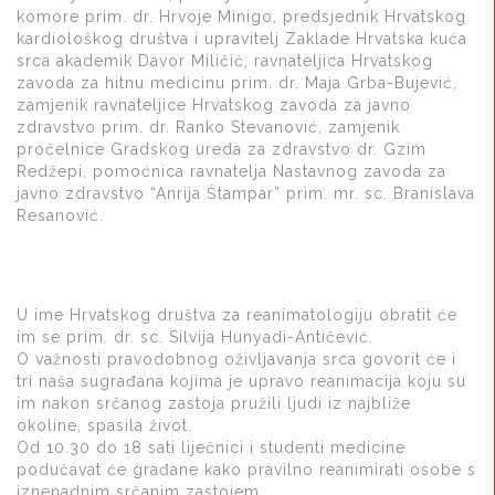
komore prim. dr. Hrvoje Minigo, predsjednik Hrvatskog
kardiološkog društva i upravitelj Zaklade Hrvatska kuća
srca akademik Davor Miličić, ravnateljica Hrvatskog
zavoda za hitnu medicinu prim. dr. Maja Grba-Bujević,
zamjenik ravnateljice Hrvatskog zavoda za javno
zdravstvo prim. dr. Ranko Stevanović, zamjenik
pročelnice Gradskog ureda za zdravstvo dr. Gzim
Redžepi, pomoćnica ravnatelja Nastavnog zavoda za
javno zdravstvo “Anrija Štampar” prim. mr. sc. Branislava
Resanović.
U ime Hrvatskog društva za reanimatologiju obratit će
im se prim. dr. sc. Silvija Hunyadi-Antičević.
O važnosti pravodobnog oživljavanja srca govorit će i
tri naša sugrađana kojima je upravo reanimacija koju su
im nakon srčanog zastoja pružili ljudi iz najbliže
okoline, spasila život.
Od 10.30 do 18 sati liječnici i studenti medicine
podučavat će građane kako pravilno reanimirati osobe s
iznenadnim srčanim zastojem.