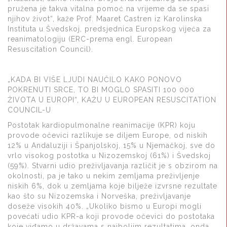
pružena je takva vitalna pomoć na vrijeme da se spasi
njihov život“, kaže Prof. Maaret Castren iz Karolinska
Instituta u Švedskoj, predsjednica Europskog vijeća za
reanimatologiju (ERC-prema engl. European
Resuscitation Council).
„KADA BI VIŠE LJUDI NAUČILO KAKO PONOVO
POKRENUTI SRCE, TO BI MOGLO SPASITI 100 000
ŽIVOTA U EUROPI“, KAŽU U EUROPEAN RESUSCITATION
COUNCIL-U
Postotak kardiopulmonalne reanimacije (KPR) koju
provode očevici razlikuje se diljem Europe, od niskih
12% u Andaluziji i Španjolskoj, 15% u Njemačkoj, sve do
vrlo visokog postotka u Nizozemskoj (61%) i Švedskoj
(59%). Stvarni udio preživljavanja različit je s obzirom na
okolnosti, pa je tako u nekim zemljama preživljenje
niskih 6%, dok u zemljama koje bilježe izvrsne rezultate
kao što su Nizozemska i Norveška, preživljavanje
doseže visokih 40%. „Ukoliko bismo u Europi mogli
povećati udio KPR-a koji provode očevici do postotaka
koje viđamo u državama s najboljim rezultatima, onda