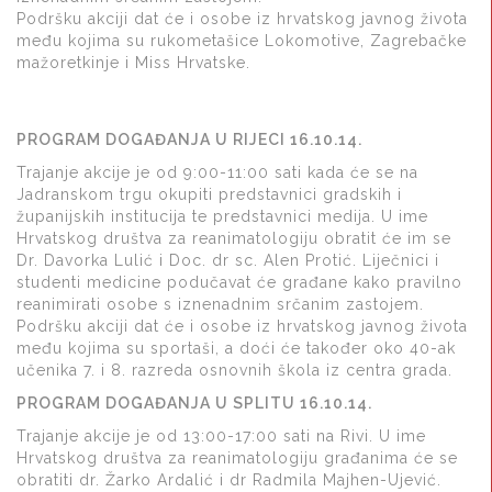
Podršku akciji dat će i osobe iz hrvatskog javnog života
među kojima su rukometašice Lokomotive, Zagrebačke
mažoretkinje i Miss Hrvatske.
PROGRAM DOGAĐANJA U RIJECI 16.10.14.
Trajanje akcije je od 9:00-11:00 sati kada će se na
Jadranskom trgu okupiti predstavnici gradskih i
županijskih institucija te predstavnici medija. U ime
Hrvatskog društva za reanimatologiju obratit će im se
Dr. Davorka Lulić i Doc. dr sc. Alen Protić. Liječnici i
studenti medicine podučavat će građane kako pravilno
reanimirati osobe s iznenadnim srčanim zastojem.
Podršku akciji dat će i osobe iz hrvatskog javnog života
među kojima su sportaši, a doći će također oko 40-ak
učenika 7. i 8. razreda osnovnih škola iz centra grada.
PROGRAM DOGAĐANJA U SPLITU 16.10.14.
Trajanje akcije je od 13:00-17:00 sati na Rivi. U ime
Hrvatskog društva za reanimatologiju građanima će se
obratiti dr. Žarko Ardalić i dr Radmila Majhen-Ujević.