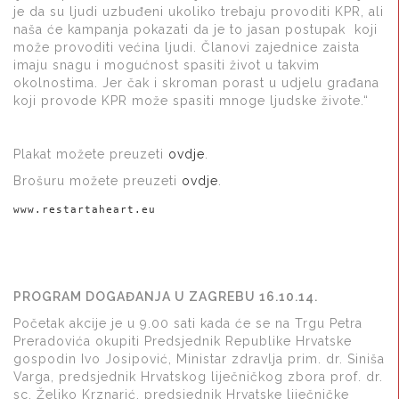
je da su ljudi uzbuđeni ukoliko trebaju provoditi KPR, ali
naša će kampanja pokazati da je to jasan postupak koji
može provoditi većina ljudi. Članovi zajednice zaista
imaju snagu i mogućnost spasiti život u takvim
okolnostima. Jer čak i skroman porast u udjelu građana
koji provode KPR može spasiti mnoge ljudske živote.“
Plakat možete preuzeti
ovdje
.
Brošuru možete preuzeti
ovdje
.
www.restartaheart.eu
PROGRAM DOGAĐANJA U ZAGREBU 16.10.14.
Početak akcije je u 9.00 sati kada će se na Trgu Petra
Preradovića okupiti Predsjednik Republike Hrvatske
gospodin Ivo Josipović, Ministar zdravlja prim. dr. Siniša
Varga, predsjednik Hrvatskog liječničkog zbora prof. dr.
sc. Željko Krznarić, predsjednik Hrvatske liječničke