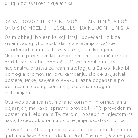
drugih zdravstvenih djelatnika.
KADA PROVODITE KPR, NE MOŽETE ČINITI NIŠTA LOŠE,
ONO ŠTO MOŽE BITI LOŠE JEST DA NE UČINITE NIŠTA
Osim obitelji bolesnika koji imaju povećani rizik za
srčani zastoj, „Europski dan oživljavanja srca“ će
također educirati i zdravstvene djelatnike, djecu u
školama, predstavnike javnog mnijenja i političare kao
pružiti ovu vitalnu pomoć. ERC će mobilizirati sva
nacionalna društva za reanimatologiju u Europi kako bi
pomogla promovirati ovu kampanju, što će uključivati
postere, letke, savjete o KPR-u i razna događanja po
bolnicama, šoping centrima, školama i drugim
institucijama.
Ova web stranica ispunjena je korisnim informacijama i
objašnjenjima kako ispravno provoditi KPR, prevedenim
posterima i letcima, s Twitterom i posebnim mjestom na
našoj Facebook stranici za dijeljenje iskustava i priča.
„Provođenje KPR-a puno je lakše nego što misle mnogi
ljudi i spašava živote“, dodaje Prof. Castren. „Razumljivo