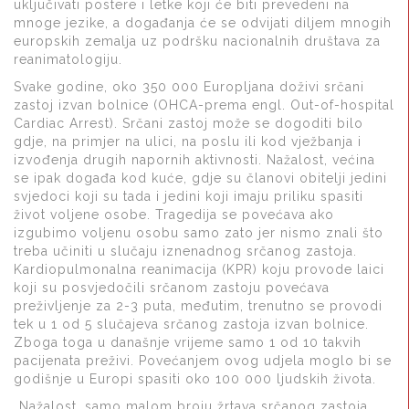
uključivati postere i letke koji će biti prevedeni na
mnoge jezike, a događanja će se odvijati diljem mnogih
europskih zemalja uz podršku nacionalnih društava za
reanimatologiju.
Svake godine, oko 350 000 Europljana doživi srčani
zastoj izvan bolnice (OHCA-prema engl. Out-of-hospital
Cardiac Arrest). Srčani zastoj može se dogoditi bilo
gdje, na primjer na ulici, na poslu ili kod vježbanja i
izvođenja drugih napornih aktivnosti. Nažalost, većina
se ipak događa kod kuće, gdje su članovi obitelji jedini
svjedoci koji su tada i jedini koji imaju priliku spasiti
život voljene osobe. Tragedija se povećava ako
izgubimo voljenu osobu samo zato jer nismo znali što
treba učiniti u slučaju iznenadnog srčanog zastoja.
Kardiopulmonalna reanimacija (KPR) koju provode laici
koji su posvjedočili srčanom zastoju povećava
preživljenje za 2-3 puta, međutim, trenutno se provodi
tek u 1 od 5 slučajeva srčanog zastoja izvan bolnice.
Zboga toga u današnje vrijeme samo 1 od 10 takvih
pacijenata preživi. Povećanjem ovog udjela moglo bi se
godišnje u Europi spasiti oko 100 000 ljudskih života.
„Nažalost, samo malom broju žrtava srčanog zastoja