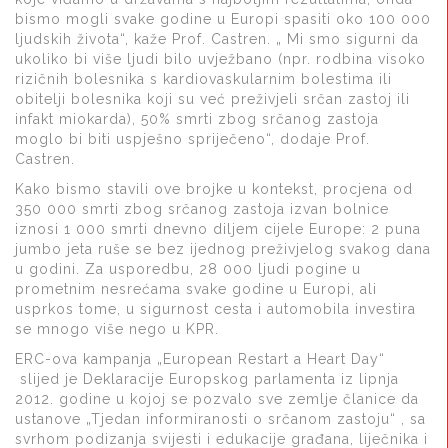
bismo mogli svake godine u Europi spasiti oko 100 000
ljudskih života“, kaže Prof. Castren. „ Mi smo sigurni da
ukoliko bi više ljudi bilo uvježbano (npr. rodbina visoko
rizičnih bolesnika s kardiovaskularnim bolestima ili
obitelji bolesnika koji su već preživjeli srčan zastoj ili
infakt miokarda), 50% smrti zbog srčanog zastoja
moglo bi biti uspješno spriječeno“, dodaje Prof.
Castren.
Kako bismo stavili ove brojke u kontekst, procjena od
350 000 smrti zbog srčanog zastoja izvan bolnice
iznosi 1 000 smrti dnevno diljem cijele Europe: 2 puna
jumbo jeta ruše se bez ijednog preživjelog svakog dana
u godini. Za usporedbu, 28 000 ljudi pogine u
prometnim nesrećama svake godine u Europi, ali
usprkos tome, u sigurnost cesta i automobila investira
se mnogo više nego u KPR.
ERC-ova kampanja „European Restart a Heart Day“
slijed je Deklaracije Europskog parlamenta iz lipnja
2012. godine u kojoj se pozvalo sve zemlje članice da
ustanove „Tjedan informiranosti o srčanom zastoju“ , sa
svrhom podizanja svijesti i edukacije građana, liječnika i